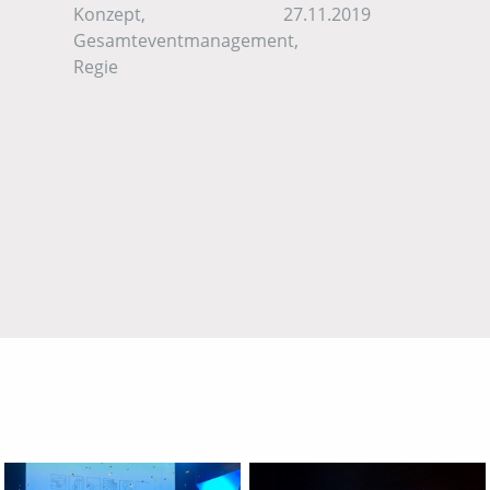
Konzept,
27.11.2019
Gesamteventmanagement,
Regie