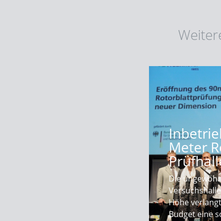
Weiter
Inbetri
Meter R
Prüfhall
Die ungewöhn
Versuchshall
Höhe verlang
Budget eine s