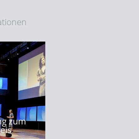
ationen
ung zum
eis