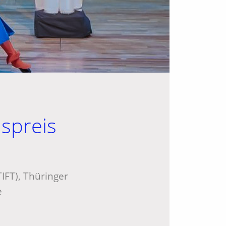
nspreis
IFT), Thüringer
e