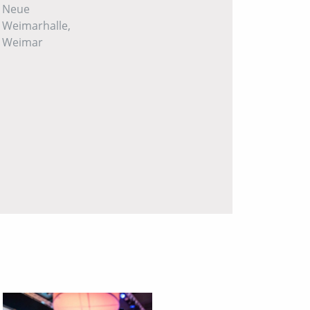
Neue
Weimarhalle,
Weimar