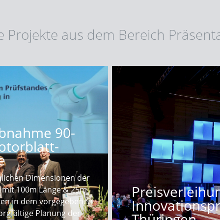
e Projekte aus dem Bereich Präsent
ebnahme 90-
otorblatt-
e
lichen Dimensionen der
Preisverleih
e mit 100m Länge & 25m
ten in dem vorgegebenen
Innovationspr
orgfältige Planung der
Thüringen