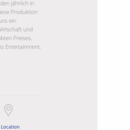
en jährlich in
iese Produktion
uns ein
irtschaft und
obten Preises,
es Entertainment.
Location